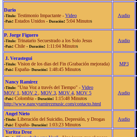
Dario
-
Testimonio Impactante
-
Video
Audio
Título:
-
:
Estados Unidos
-
:
5:04 Minuto
s
Pais
Duración
P. Jorge Figuero
-
Trinatario Secuestrado a los Solo Jesus
Audio
Título:
-
:
Chile
-
:
1:11:04 Minuto
s
Pais
Duración
J. Verastegui
-
Vision de los dias del Fin
(Grabación mejorada)
MP3
Título:
-
:
España
-
:
1:48:45 Minuto
s
Pais
Duración
Nancy Ramirez
-
"Una Voz a través del Tiempo"
-
Video
Título:
MOV 1
,
MOV 2
,
MOV 3
,
MOV 4
,
MOV 5
Audio
-
:
Colombia
-
:
1:15:48 Minuto
s
Pais
Duración
http://www.nancyramirezmusic.com/contacto.html
Angel Nieto
-
Liberación del Suicidio, Depresión, y Drogas
Audio
Título:
-
:
España
-
:
1:03:23 Minuto
s
Pais
Duración
Yaritza Droz