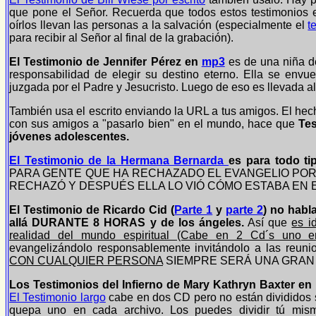
que pone el Señor. Recuerda que todos estos testimonios e
oírlos llevan las personas a la salvación (especialmente el
t
para recibir al Señor al final de la grabación).
El Testimonio de Jennifer Pérez en
mp3
es de una niña d
responsabilidad de elegir su destino eterno. Ella se envu
juzgada por el Padre y Jesucristo. Luego de eso es llevada al 
También usa el escrito enviando la URL a tus amigos. El hecho
con sus amigos a "pasarlo bien" en el mundo, hace que
Tes
jóvenes adolescentes.
El Testimonio de la Hermana Bernarda
es para todo t
PARA GENTE QUE HA RECHAZADO EL EVANGELIO POR 
RECHAZÓ Y DESPUÉS ELLA LO VIÓ CÓMO ESTABA EN EL 
El Testimonio de Ricardo Cid (
Parte 1
y
parte 2
) no habla
allá DURANTE 8 HORAS y de los ángeles.
Así que
es i
realidad del mundo espiritual (Cabe en 2 Cd´s uno 
evangelizándolo responsablemente invitándolo a las reuni
CON CUALQUIER PERSONA
SIEMPRE SERÁ UNA GRAN
Los Testimonios del Infierno de Mary Kathryn Baxter en
El Testimonio largo
cabe en dos CD pero no están divididos s
quepa uno en cada archivo. Los puedes dividir tú mism