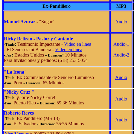
Ex-Pandillero
MP3
Manuel Azucar
- "Sugar"
Audio
Ricky Beltran - Pastor y Cantante
-
:
Testimonio Impactante -
Video en linea
Audio-1
Título
- El Senor es mi Bandera -
Video en linea
-
:
Estados Unidos
-
:
10 Minutos
Audio-2
Pais
Duración
Para Invitaciones y pedidos: (618) 253-5054
"La leona"
Ex-Commandante de Sendero Luminoso
Audio
-Título:
Peru
-
65 Minutos
-Pais:
Duración:
"Nicky Cruz "
¡Corre Nicky Corre!
-Título:
Audio
Puerto Rico
-
59:36 Minutos
-Pais:
Duración:
Roberto Reyes
Ex Pandillero (MS 13)
-Título:
Audio
El Salvador
-
55:55 Minutos
-Pais:
Duración:
Alex Vargas
# (0057) 321 604-0783