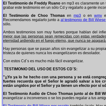
El Testimonio de Freddy Ruano
en mp3 es claramente un t
grabar este testimonio en un sólo Cd y regalarlo a gente in
El Testimonio de Choo Thomas
en
mp3
o en
wmv
e
Recomendamos regalarlo junto a
al testimonio de Bill Wies
sólo.
Ambos testimonios son muy fuertes porque hablan del
mejor que las personas sean remecidas con estas verdades 
eternidad ardiendo en el fuego eterno, que nunca se apagará
Hay personas que se pasan años sin evangelizar a su prop
tristeza de quienes nunca los evangelizaron es desolador.
Con estos Cd´s es mucho más fácil evangelizar.
TESTIMONIO DEL USO DE ESTOS CD´S:
"¡¡Yo ya lo he hecho con una persona y se está congre
fuertes recuerda que el Señor le agradó salvar a los cr
están ungidos por el Señor y ya tienen un efecto por sí só
El Testimonio Audio de Choo Thomas junto al de Bill Wi
evangelizar a inconversos o se los puedes regalar a tus amig
El Testimonio de Bill Wiese por escrito
también úsalo. Hay p