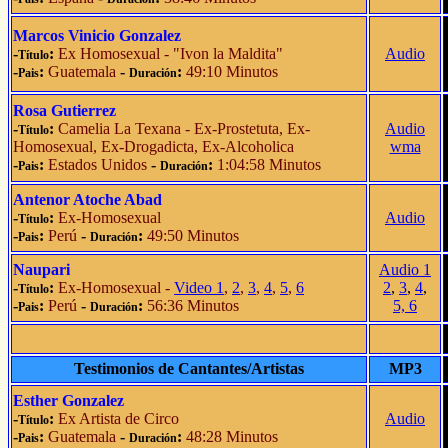
Marcos Vinicio Gonzalez
-
:
Ex Homosexual - "Ivon la Maldita"
Audio
Título
-
:
Guatemala
-
:
49:10 Minutos
Pais
Duración
Rosa Gutierrez
-
:
Camelia La Texana - Ex-Prostetuta, Ex-
Audio
Título
Homosexual, Ex-Drogadicta, Ex-Alcoholica
wma
-
:
Estados Unidos
-
:
1:04:58 Minutos
Pais
Duración
Antenor Atoche Abad
-
:
Ex-Homosexual
Audio
Título
-
:
Perú
-
:
49:50 Minutos
Pais
Duración
Naupari
Audio 1
-
:
Ex-Homosexual -
Video 1
,
2
,
3
,
4
,
5
,
6
2
,
3
,
4
,
Título
-
:
Perú
-
:
56:36 Minutos
5,
6
Pais
Duración
Testimonios de Cantantes/Artistas
MP3
Esther Gonzalez
-
:
Ex Artista de Circo
Audio
Título
-
:
Guatemala
-
:
48:28 Minutos
Pais
Duración