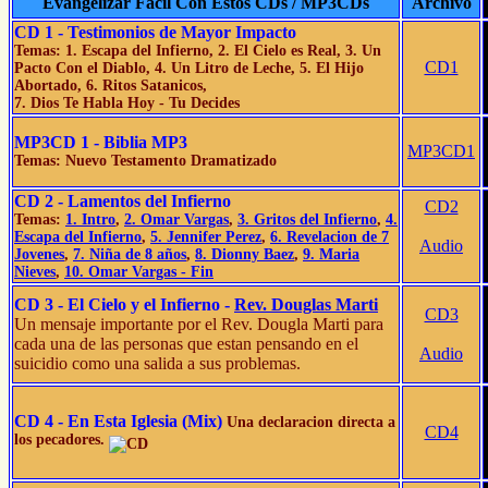
Evangelizar Fácil Con Estos CDs / MP3CDs
Archivo
CD 1 - Testimonios de Mayor Impacto
Temas: 1. Escapa del Infierno, 2. El Cielo es Real, 3. Un
CD1
Pacto Con el Diablo, 4. Un Litro de Leche, 5. El Hijo
Abortado, 6. Ritos Satanicos,
7. Dios Te Habla Hoy - Tu Decides
MP3CD 1 - Biblia MP3
MP3CD1
Temas: Nuevo Testamento Dramatizado
CD 2 - Lamentos del Infierno
CD2
Temas:
1. Intro
,
2. Omar Vargas
,
3. Gritos del Infierno
,
4.
Escapa del Infierno
,
5. Jennifer Perez
,
6. Revelacion de 7
Audio
Jovenes
,
7. Niña de 8 años
,
8. Dionny Baez
,
9. Maria
Nieves
,
10. Omar Vargas - Fin
CD 3 - El Cielo y el Infierno -
Rev. Douglas Marti
CD3
Un mensaje importante por el Rev. Dougla Marti para
cada una de las personas que estan pensando en el
Audio
suicidio como una salida a sus problemas.
CD 4 - En Esta Iglesia (Mix)
Una declaracion directa a
CD4
los pecadores.