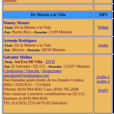
Minutos
De Muerte a la Vida
MP3
Manny Montes
-
De la Muerte a la Vida
Video
Título:
-
Puerto Rico
-
21:09 Minutos
Pais:
Duración:
Artemio Rodriguez
-
De la Muerte a la Vida
Audio
Título:
-
Mexico
-
58:58 Minutos
Pais:
Duración:
Salvador Molina
Asi Era Mi Vida
-
DVD
-Título:
El Salvador / EE.UU.
-
1:53:07 Minutos
-Pais:
Duración:
Contáctenos / Oración
/
Invitaciones
salvadorm@roadrunner.com
Audio-1
Para llamadas gratis dentro de los Estados Unidos:
Audio-2
(866) 7ADONAI - 723-6624
Oficina: (818) 994-9045 Casa: (818) 785-2688
WMV
Para contactar a nuestros coordinadores en EE.UU.
llamenos al (818) 994-9045
TEL 011(503) 2253-4679 (El Salvador)