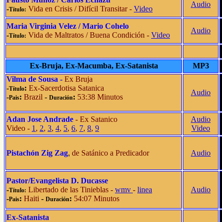
Audio
-
Vida en Crisis
/
Difícil Transitar
-
Video
Título:
Maria Virginia Velez
/ Mario Cohelo
Audio
-
Vida de Maltratos
/
Buena Condición
-
Video
Título:
Ex-Bruja, Ex-Macumba, Ex-Satanista
MP3
Vilma de Sousa -
Ex Bruja
-
:
Ex-Sacerdotisa Satanica
Título
Audio
-
:
Brazil
-
:
53:38 Minutos
Pais
Duración
Adan Jose Andrade
- Ex Satanico
Audio
Video -
1
,
2
,
3
,
4
,
5
,
6
,
7
,
8
,
9
Video
Pistachón Zig Zag
,
de Satánico a Predicador
Audio
Pastor/Evangelista D. Ducasse
-
Libertado de las Tinieblas -
wmv
-
linea
Audio
Título:
-
:
Haiti
-
:
54:07 Minutos
Pais
Duración
Ex-Satanista