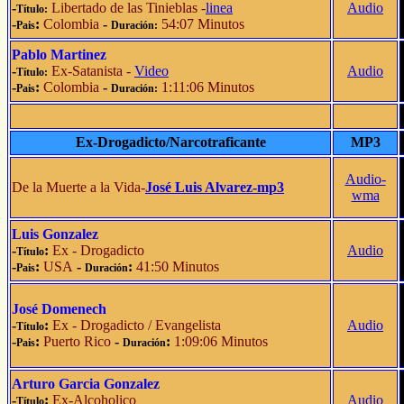
-
Libertado de las Tinieblas -
linea
Audio
Título:
-
:
Colombia
-
54:07 Minutos
Pais
Duración:
Pablo Martinez
-
Ex-Satanista -
Video
Audio
Título:
-
:
Colombia
-
1:11:06 Minutos
Pais
Duración:
Ex-Drogadicto/Narcotraficante
MP3
Audio-
De la Muerte a la Vida-
José Luis Alvarez-mp3
wma
Luis Gonzalez
-
:
Ex - Drogadicto
Audio
Título
-
:
USA
-
:
41:50 Minutos
Pais
Duración
José Domenech
-
:
Ex - Drogadicto / Evangelista
Audio
Título
-
:
Puerto Rico
-
:
1:09:06 Minutos
Pais
Duración
Arturo Garcia Gonzalez
-
:
Ex-Alcoholico
Audio
Título