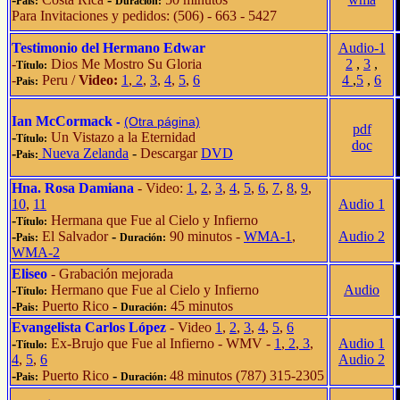
Pais:
Duración:
Para Invitaciones y pedidos: (506) - 663 - 5427
Testimonio del Hermano Edwar
Audio-1
-
Dios Me Mostro Su Gloria
2
,
3
,
Título:
-
Peru /
Video:
1
,
2
,
3
,
4
,
5
,
6
4
,
5
,
6
Pais:
Ian McCormack
-
(Otra página)
pdf
-
Un Vistazo a la Eternidad
Título:
doc
-
Nueva Zelanda
-
Descargar
DVD
Pais:
Hna. Rosa Damiana
- Video:
1
,
2
,
3
,
4
,
5
,
6
,
7
,
8
,
9
,
10
,
11
Audio 1
-
Hermana que Fue al Cielo y Infierno
Título:
-
El Salvador
-
90 minutos -
WMA-1
,
Audio 2
Pais:
Duración:
WMA-2
Eliseo
- Grabación mejorada
-
Hermano que Fue al Cielo y Infierno
Audio
Título:
-
Puerto Rico
-
45 minutos
Pais:
Duración:
Evangelista Carlos López
- Video
1
,
2
,
3
,
4
,
5
,
6
-
Ex-Brujo que Fue al Infierno - WMV -
1
,
2
,
3
,
Audio 1
Título:
4
,
5
,
6
Audio 2
-
Puerto Rico
-
48 minutos (787) 315-2305
Pais:
Duración: