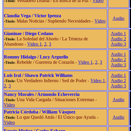
-
Verdadero Drama
/
En Busca de la Paz
-
Video
Título:
Claudia Vega / Victor Ipenza
Audio
-
Malas Noticias
/ Supliendo Necesidades -
Video
Título:
Gianinae
/ Diego Cedano
Audio 1
-
La Soledad del Aborto
/
La Tristeza de
Audio 2
Título:
Abandono
-
Video 1
,
2
,
3
Audio 3
Audio 1
Rommy Hidalgo
/ Lucy Arguello
Audio 2
-
Rebelde
/
Guerrera de Corazón
-
Video 1
,
2
,
3
Título:
Audio 3
Luis Iral
/ Shawn Patrick Williams
Audio 1
-
Un Verdadero Infierno
/
Sed de Poder
-
Video 1
,
Audio 2
Título:
2
,
3
Audio 3
Nancy Morales
/ Armondo Echeverria
-
Una Vida Cargada
/
Situaciones Extremas
-
Audio
Título:
Video
Patricia Córdoba
/ William Vásquez
-
Lo que Quedó Atrás
/
El Único que Ayuda
-
Audio
Título:
Video
Fausto Muñoz
/ Carlos Echazu