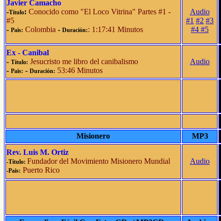
Javier Camacho
-
:
Conocido como "El Loco Vitrina" Partes #1 -
Audio
Título
#5
#1
#2
#3
-
Colombia
-
: 1:17:41 Minutos
#4
#5
Pais:
Duración:
Ex - Canibal
-
Jesucristo me libro del canibalismo
Audio
Título:
-
-
53:46 Minutos
Pais:
Duración:
Misionero
MP3
Rev. Luis M. Ortiz
Fundador del Movimiento Misionero Mundial
Audio
-Título:
Puerto Rico
-Pais: