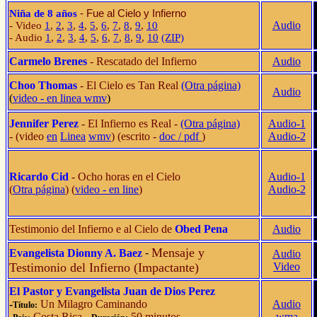
- Fue al Cielo y Infierno
Niña de 8 años
Audio
- Video
1
,
2
,
3
,
4
,
5
,
6
,
7
,
8
,
9
,
10
- Audio
1
,
2
,
3
,
4
,
5
,
6
,
7
,
8
,
9
,
10
(ZIP)
Carmelo Brenes
- Rescatado del Infierno
Audio
Choo Thomas
- El Cielo es Tan Real
(Otra página)
Audio
(
video - en linea wmv
)
Jennifer Perez
- El Infierno es Real -
(Otra página)
Audio-1
- (video
en
Linea
wmv
) (escrito -
doc /
pdf
)
Audio-2
Ricardo Cid
- Ocho horas en el Cielo
Audio-1
(
Otra página
) (
video - en line
)
Audio-2
Testimonio del Infierno e al Cielo de
Obed Pena
Audio
Mensaje y
Evangelista Dionny A. Baez
-
Audio
Testimonio del Infierno (Impactante)
Video
El Pastor y Evangelista Juan de Dios Perez
-
Un Milagro Caminando
Audio
Título:
-
Costa Rica
-
50 minutos
wma