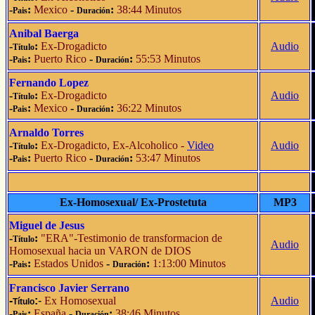
-
:
Mexico
-
:
38:44 Minutos
Pais
Duración
Anibal Baerga
-
:
Ex-Drogadicto
Audio
Título
-
:
Puerto Rico
-
:
55:53 Minutos
Pais
Duración
Fernando Lopez
-
:
Ex-Drogadicto
Audio
Título
-
:
Mexico
-
:
36:22 Minutos
Pais
Duración
Arnaldo Torres
-
:
Ex-Drogadicto, Ex-Alcoholico -
Video
Audio
Título
-
:
Puerto Rico
-
:
53:47 Minutos
Pais
Duración
Ex-Homosexual/ Ex-Prostetuta
MP3
Miguel de Jesus
-
:
"ERA"-Testimonio de transformacion de
Título
Audio
Homosexual hacia un VARON de DIOS
-
:
Estados Unidos
-
:
1:13:00 Minutos
Pais
Duración
Francisco Javier Serrano
-
:
-
Ex Homosexual
Audio
Título
-
:
España
-
:
38:46 Minutos
Pais
Duración