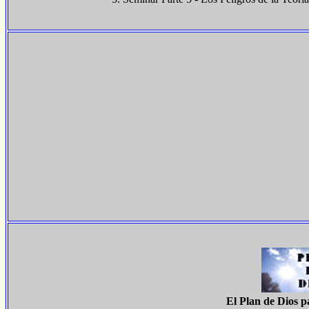
..
.............
El Plan de Dios p