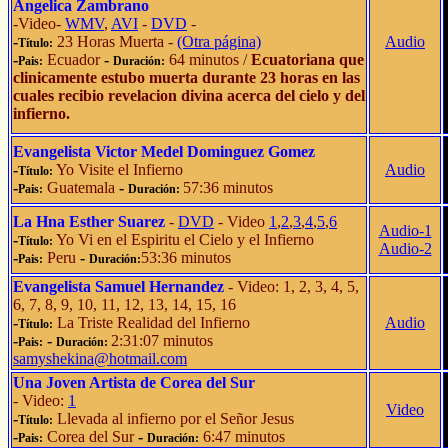
Angelica Zambrano
-Video-
WMV
,
AVI
-
DVD
-
-
23 Horas Muerta -
(Otra página)
Audio
Título:
-
Ecuador
-
64 minutos /
Ecuatoriana que
Pais:
Duración:
clinicamente estubo muerta durante 23 horas en las
cuales recibio revelacion divina acerca del cielo y del
infierno.
Evangelista Victor Medel Dominguez Gomez
-
Yo Visite el Infierno
Audio
Título:
-
Guatemala
-
57:36 minutos
Pais:
Duración:
La Hna Esther Suarez
-
DVD
- Video
1
,
2
,
3
,
4
,
5
,
6
Audio-1
-
Yo Vi en el Espiritu el Cielo y el Infierno
Título:
Audio-2
-
Peru
-
53:36 minutos
Pais:
Duración:
Evangelista Samuel Hernandez
- Video: 1, 2, 3, 4, 5,
6, 7, 8, 9, 10, 11, 12, 13, 14, 15, 16
-
La Triste Realidad del Infierno
Audio
Título:
-
-
2:31:07 minutos
Pais:
Duración:
samyshekina@hotmail.com
Una Joven Artista de Corea del Sur
- Video:
1
Video
-
Llevada al infierno por el Señor Jesus
Título:
-
Corea del Sur
-
6:47 minutos
Pais:
Duración: