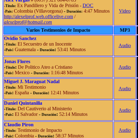
Ex Pandillero y Vida de Prisión -
DOC
-Título:
Colombia (Villavorgona)
-
4:47 Minutos
Video
-Pais:
Duración:
http://alexelprof.web.officelive.com
/
alexelprof@hotmail.com
Varios Testimonios de Impacto
MP3
Ovidio Sanchez
-
El Secuestro de un Inocente
Título:
Audio
-
:
Guatemala
-
:
53:41 Minutos
Pais
Duración
Jonas Flores
-
:
De Politico Ateo a Cristiano
Audio
Título
-
:
Mexico
-
1:16:48 Minutos
Pais
Duración:
Miguel J. Maraguat Nadal
-
Mi Testimonio
Título:
Audio
-
:
España
-
:
12:41 Minutos
Pais
Duración
Daniel Quintanilla
-
Del Cautiverio al Ministerio
Título:
Audio
-
:
El Salvador
-
:
52:14 Minutos
Pais
Duración
Claudio Piron
-
Testimonio de Impacto
Audio
Título:
-
:
Colombia
-
:
58:37 Minutos
Pais
Duración