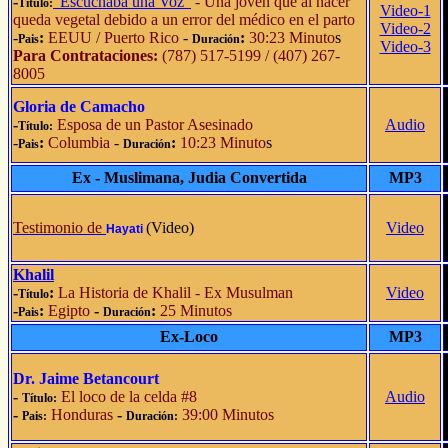
-
"Escuchaba una Voz"
- Una joven que al nacer
Título:
Video-1
queda vegetal debido a un error del médico en el parto
Video-2
-
:
EEUU / Puerto Rico
-
:
30:23 Minuto
s
Pais
Duración
Video-3
Para Contrataciones:
(787) 517-5199 / (407) 267-
8005
Gloria de Camacho
-
Esposa de un Pastor Asesinado
Audio
Título:
-
:
Columbia
-
:
10:23 Minuto
s
Pais
Duración
Ex - Muslimana, Judia Convertida
MP3
Testimonio de
(Video)
Video
Hayati
Khalil
-
:
La Historia de Khalil - Ex Musulman
Video
Título
-
:
Egipto
-
:
25 Minutos
Pais
Duración
Ex-Loco
MP3
Dr. Jaime Betancourt
-
El loco de la celda #8
Audio
Título:
-
Honduras
-
39:00 Minutos
Pais:
Duración: