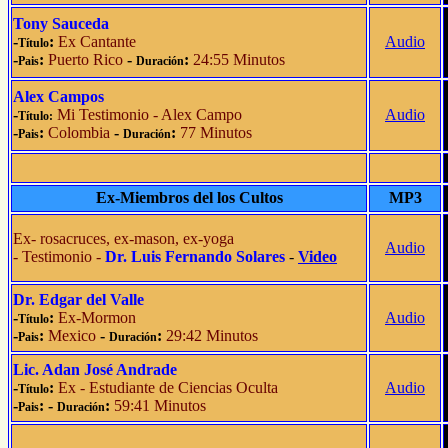
Tony Sauceda
-
:
Ex Cantante
Audio
Título
-
:
Puerto Rico
-
:
24:55 Minutos
Pais
Duración
Alex Campos
-
Mi Testimonio - Alex Campo
Audio
Título:
-
:
Colombia
-
:
77 Minutos
Pais
Duración
Ex-Miembros del los Cultos
MP3
Ex- rosacruces, ex-mason, ex-yoga
Audio
- Testimonio -
Dr. Luis Fernando Solares
-
Video
Dr. Edgar del Valle
-
:
Ex-Mormon
Audio
Título
-
:
Mexico
-
:
29:42 Minutos
Pais
Duración
Lic. Adan José Andrade
-
:
Ex - Estudiante de Ciencias Oculta
Audio
Título
-
: -
:
59:41 Minutos
Pais
Duración