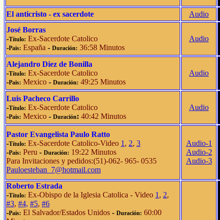
El anticristo - ex sacerdote
Audio
José Borras
-
Ex-Sacerdote Catolico
Audio
Título:
-
España
-
36:58 Minutos
Pais:
Duración:
Alejandro Diez de Bonilla
-
Ex-Sacerdote Catolico
Audio
Título:
-
Mexico
-
49:25 Minutos
Pais:
Duración:
Luis Pacheco Carrillo
-
Ex-Sacerdote Catolico
Audio
Título:
-
Mexico
-
:
40:42 Minutos
Pais:
Duración
Pastor Evangelista Paulo Ratto
-
Ex-Sacerdote Catolico-Video
1
,
2
,
3
Audio-1
Título:
-
Peru
-
19:22 Minutos
Audio-2
Pais:
Duración:
Para Invitaciones y pedidos:(51)-062- 965- 0535
Audio-3
Pauloesteban_7@hotmail.com
Roberto Estrada
-
Ex-Obispo de la Iglesia Catolica - Video
1
,
2
,
Título:
#3
,
#4,
#5
,
#6
-
El Salvador/Estados Unidos
-
60:00
Pais:
Duración: