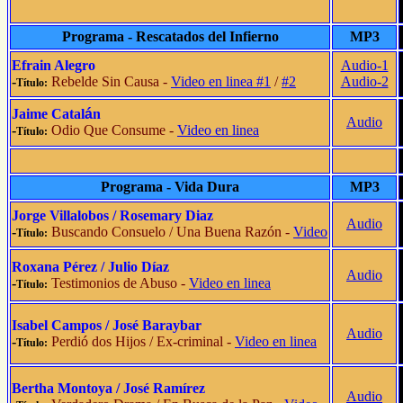
Programa - Rescatados del Infierno
MP3
Efrain Alegro
Audio-1
-
Rebelde Sin Causa -
Video en linea #1
/
#2
Audio-2
Título:
Jaime Catal
á
n
Audio
-
Odio Que Consume -
Video en linea
Título:
Programa - Vida Dura
MP3
Jorge Villalobos / Rosemary Diaz
Audio
-
Buscando Consuelo / Una Buena Razón -
Video
Título:
Roxana Pérez / Julio Díaz
Audio
-
Testimonios de Abuso -
Video en linea
Título:
Isabel Campos / José Baraybar
Audio
-
Perdió dos Hijos / Ex-criminal -
Video en linea
Título:
Bertha Montoya /
José Ramírez
Audio