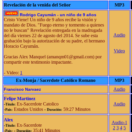
Revelación de la venida del Señor
MP3
Rodrigo Cayumán - un niño de 9 años
Cristo Viene! Un niño de 9 años recibe la visión y
mandato de Dios. "Fuego eterno y tormento a quienes
no le buscan" Revelación entregada en la madrugada
Audio
del día viernes 22 de agosto del 2014. Se sube esta
grabación bajo la autorización de su padre, el hermano
Horacio Cayumán.
Video
Gracias Alex Manquel (
amanqm01@gmail.com
) por
compartir este testimonio impactante.
- Video:
1
Ex-Monja / Sacerdote Católico Romano
MP3
Audio
Francisco Narvaez
Felipe Martinez
-
Ex-Sacerdote Catolico
Audio
Título:
-
Estados Unidos
-
59:27 Minutos
Pais:
Duración:
Alex
Audio-1
-
Ex-Sacerdote
Título:
2
3
4
5
-
-
35:41 Minutos
Pais:
Duración: